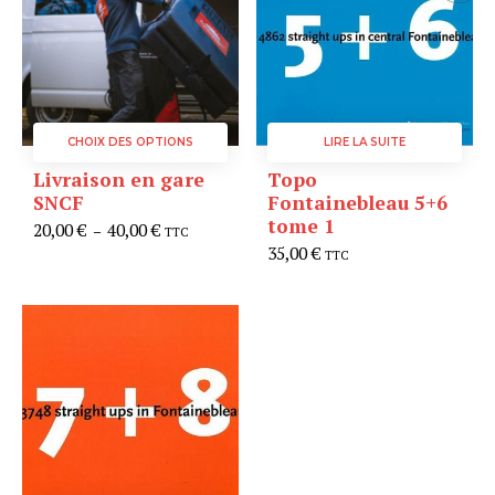
CHOIX DES OPTIONS
LIRE LA SUITE
Ce
Livraison en gare
Topo
produit
SNCF
Fontainebleau 5+6
tome 1
a
20,00
€
40,00
€
Plage
–
TTC
plusieurs
de
35,00
€
TTC
prix :
variations.
20,00 €
Les
à
options
40,00 €
peuvent
être
choisies
sur
la
page