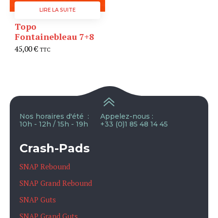
du
LIRE LA SUITE
produit
Topo
Fontainebleau 7+8
45,00
€
TTC
Nos horaires d'été :
Appelez-nous :
10h - 12h / 15h - 19h
+33 (0)1 85 48 14 45
Crash-Pads
SNAP Rebound
SNAP Grand Rebound
SNAP Guts
SNAP Grand Guts