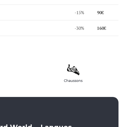
-15%
90€
-30%
160€
Chaussons
Appelez-nous :
+33 (0)1 85 48 14 45