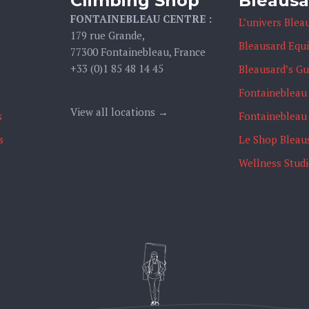
Climbing Shop
Bleausa
FONTAINEBLEAU CENTRE :
L’univers Blea
179 rue Grande,
Bleausard Equ
77300 Fontainebleau, France
+33 (0)1 85 48 14 45
Bleausard’s G
Fontainebleau
View all locations →
s
Fontainebleau
s
Le Shop Bleau
Wellness Stud