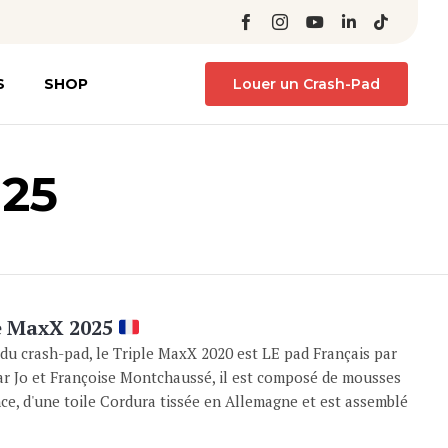
Skip
S
SHOP
Louer un Crash-Pad
to
content
025
le MaxX 2025
 du crash-pad, le Triple MaxX 2020 est LE pad Français par
ar Jo et Françoise Montchaussé, il est composé de mousses
ce, d'une toile Cordura tissée en Allemagne et est assemblé