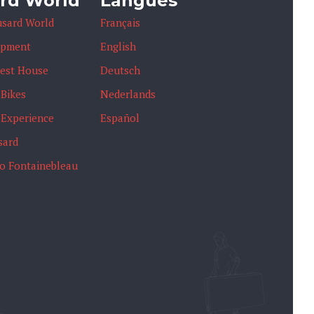
rd World
Langues
usard World
Français
ipment
English
uest House
Deutsch
 Bikes
Nederlands
 Experience
Español
sard
io Fontainebleau