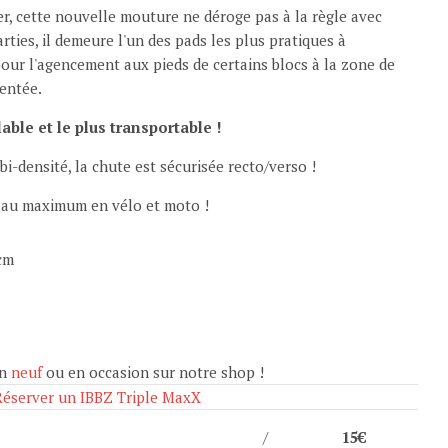
r, cette nouvelle mouture ne déroge pas à la règle avec
ties, il demeure l'un des pads les plus pratiques à
pour l'agencement aux pieds de certains blocs à la zone de
entée.
able et le plus transportable !
-densité, la chute est sécurisée recto/verso !
ée au maximum en vélo et moto !
cm
en
neuf
ou en occasion sur notre shop !
Réserver un IBBZ Triple MaxX
/
15€