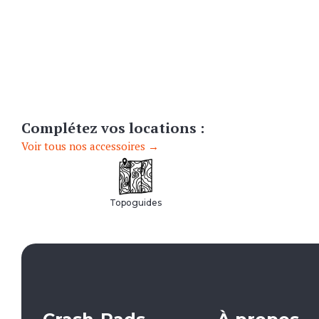
Complétez vos locations :
Voir tous nos accessoires →
Topoguides
d'été :
h - 19h