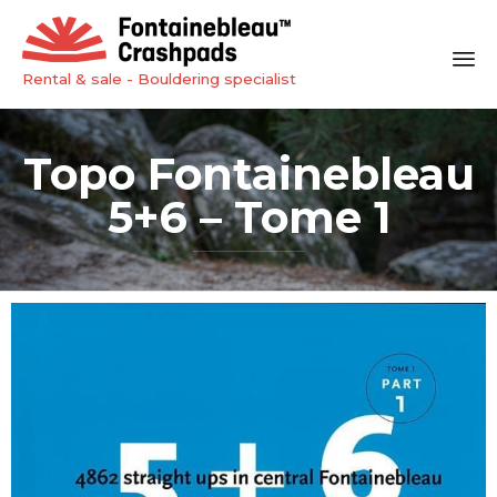
Rental & sale - Bouldering specialist
Sk
to
Topo Fontainebleau
co
5+6 – Tome 1