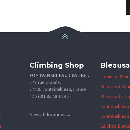
Climbing Shop
Bleausa
FONTAINEBLEAU CENTRE :
L’univers Blea
179 rue Grande,
Bleausard Equ
77300 Fontainebleau, France
+33 (0)1 85 48 14 45
Bleausard’s G
Fontainebleau
View all locations →
s
Fontainebleau
s
Le Shop Bleau