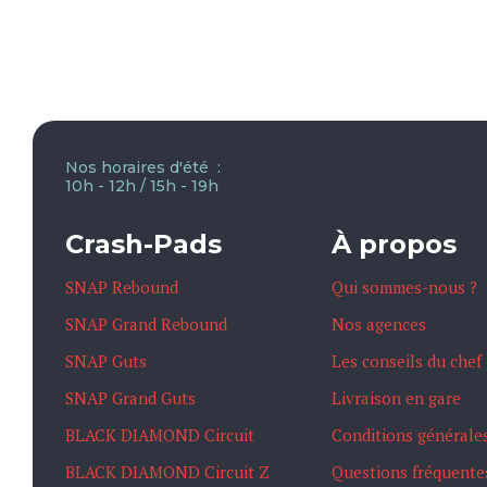
Nos horaires d'été :
10h - 12h / 15h - 19h
Crash-Pads
À propos
SNAP Rebound
Qui sommes-nous ?
SNAP Grand Rebound
Nos agences
SNAP Guts
Les conseils du chef
SNAP Grand Guts
Livraison en gare
BLACK DIAMOND Circuit
Conditions générale
BLACK DIAMOND Circuit Z
Questions fréquente