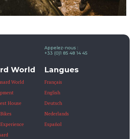
Appelez-nous :
+33 (0)1 85 48 14 45
rd World
Langues
usard World
Français
ipment
English
uest House
Deutsch
 Bikes
Nederlands
 Experience
Español
sard