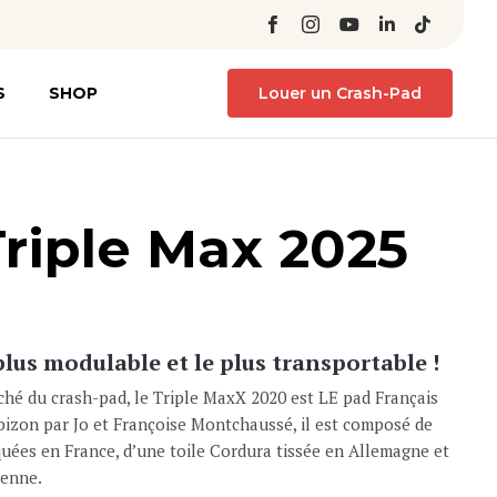
Skip
S
SHOP
Louer un Crash-Pad
to
content
Triple Max 2025
lus modulable et le plus transportable !
rché du crash-pad, le Triple MaxX 2020 est LE pad Français
bizon par Jo et Françoise Montchaussé, il est composé de
uées en France, d’une toile Cordura tissée en Allemagne et
ienne.