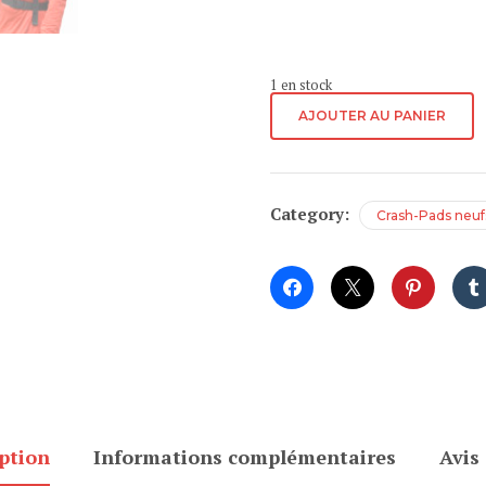
1 en stock
quantité
AJOUTER AU PANIER
de
IBBZ
-
Triple
Category:
Crash-Pads neuf
Max
2025
ption
Informations complémentaires
Avis 