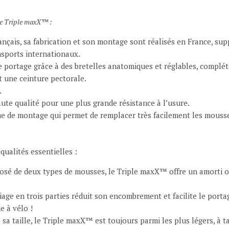
de Triple maxX™ :
nçais, sa fabrication et son montage sont réalisés en France, sup
nsports internationaux.
 portage grâce à des bretelles anatomiques et réglables, complé
t une ceinture pectorale.
.
aute qualité pour une plus grande résistance à l’usure.
 de montage qui permet de remplacer très facilement les mousse
qualités essentielles :
sé de deux types de mousses, le Triple maxX™ offre un amorti o
ge en trois parties réduit son encombrement et facilite le portag
 à vélo !
a taille, le Triple maxX™ est toujours parmi les plus légers, à ta