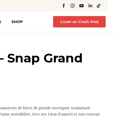
Skip
S
SHOP
Louer un Crash-Pad
to
content
– Snap Grand
el
s amateurs de blocs de grande envergure souhaitant
00 €.
aine portabilité. Avec ses 14cm d’amorti et son concept