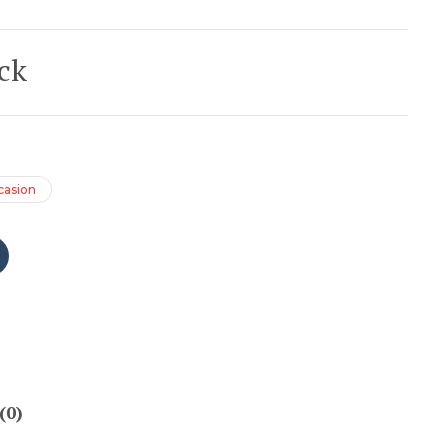
ck
casion
(0)