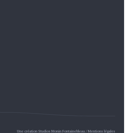
rd World
Langues
usard World
Français
ipment
English
uest House
Deutsch
 Bikes
Nederlands
 Experience
Español
sard
io Fontainebleau
Une création
Studios Monin Fontainebleau
/
Mentions légales