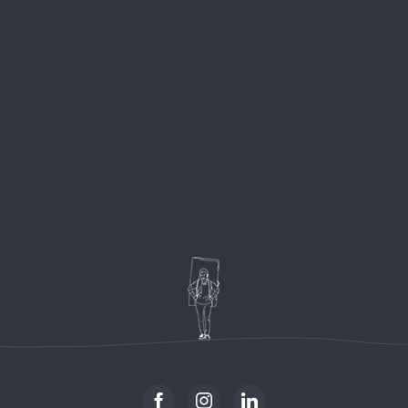
Climbing Shop
Bleausa
FONTAINEBLEAU CENTRE :
L’univers Blea
179 rue Grande,
Bleausard Equ
77300 Fontainebleau, France
+33 (0)1 85 48 14 45
Bleausard’s G
Fontainebleau
View all locations →
s
Fontainebleau
s
Le Shop Bleau
Wellness Stud