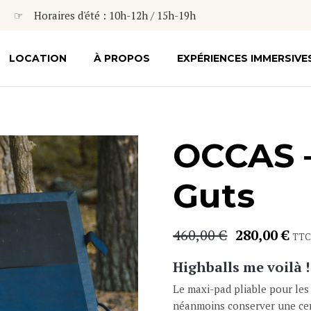
☞ Horaires d'été : 10h-12h / 15h-19h
LOCATION
À PROPOS
EXPÉRIENCES IMMERSIVE
OCCAS 
Guts
460,00
€
280,00
€
Le
Le
TTC
prix
prix
Highballs me voilà !
initial
actu
était :
est :
Le maxi-pad pliable pour le
460,00 €.
280,
néanmoins conserver une cert