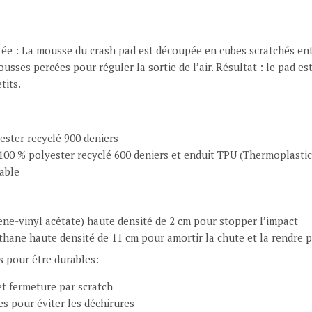
e : La mousse du crash pad est découpée en cubes scratchés entr
sses percées pour réguler la sortie de l’air. Résultat : le pad es
tits.
ester recyclé 900 deniers
 100 % polyester recyclé 600 deniers et enduit TPU (Thermoplasti
able
ne-vinyl acétate) haute densité de 2 cm pour stopper l’impact
hane haute densité de 11 cm pour amortir la chute et la rendre p
s pour être durables:
t fermeture par scratch
s pour éviter les déchirures