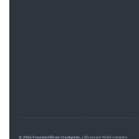
Crash-Pads
À propos
SNAP Rebound
Qui sommes-nous ?
SNAP Grand Rebound
Nos agences
SNAP Guts
Les conseils du chef
SNAP Grand Guts
Livraison en gare
BLACK DIAMOND Circuit
Conditions générale
BLACK DIAMOND Circuit Z
Questions fréquente
BLACK DIAMOND Mondo
Book now
IBBZ Triple MaxX 2025
Rent now
© 2026 Fontainebleau Crashpads
,
a Bleausard World company