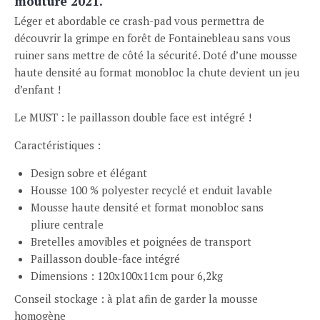
mouture 2021.
était :
est :
Léger et abordable ce crash-pad vous permettra de
219,00 €.
150,00 €.
découvrir la grimpe en forêt de Fontainebleau sans vous
ruiner sans mettre de côté la sécurité. Doté d’une mousse
haute densité au format monobloc la chute devient un jeu
d’enfant !
Le MUST : le paillasson double face est intégré !
Caractéristiques :
Design sobre et élégant
Housse 100 % polyester recyclé et enduit lavable
Mousse haute densité et format monobloc sans
pliure centrale
Bretelles amovibles et poignées de transport
Paillasson double-face intégré
Dimensions : 120x100x11cm pour 6,2kg
Conseil stockage : à plat afin de garder la mousse
homogène