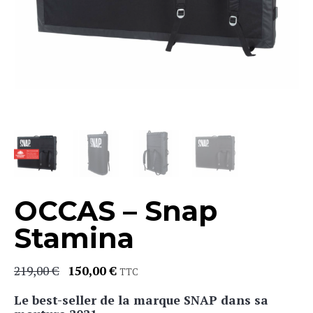
OCCAS – Snap
Stamina
219,00
€
150,00
€
Le
Le
TTC
prix
prix
Le best-seller de la marque SNAP dans sa
initial
actuel