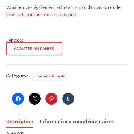
Vous pouvez également acheter ce pad d’occasion ou le
louer à la journée ou à la semaine
.
1 en stock
quantité
AJOUTER AU PANIER
de
SNAP
-
Grand
Category:
Crash-Pads neufs
Rebound
Description
Informations complémentaires
Avis (0)