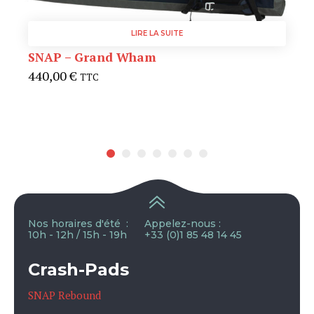
LIRE LA SUITE
SNAP – Grand Wham
440,00
€
TTC
Nos horaires d'été :
Appelez-nous :
10h - 12h / 15h - 19h
+33 (0)1 85 48 14 45
Crash-Pads
SNAP Rebound