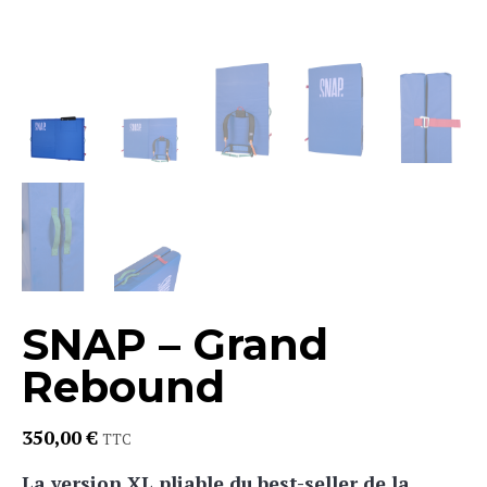
SNAP – Grand
Rebound
350,00
€
TTC
La version XL pliable du best-seller de la