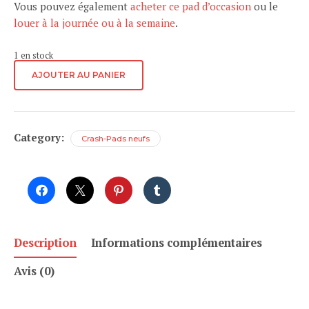
Vous pouvez également
acheter ce pad d’occasion
ou le
louer à la journée ou à la semaine
.
1 en stock
quantité
AJOUTER AU PANIER
de
SNAP
-
Stamina
Category:
Crash-Pads neufs
Description
Informations complémentaires
Avis (0)