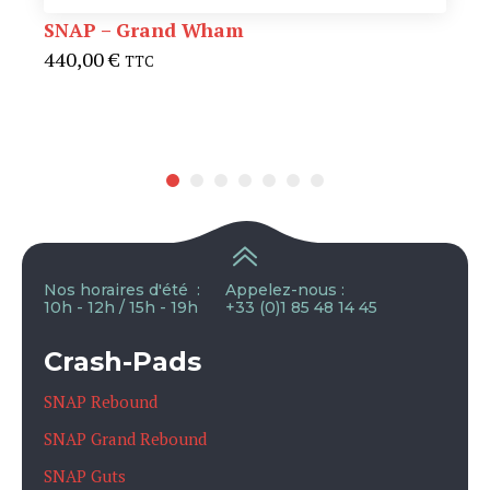
SNAP – Grand Wham
440,00
€
TTC
Nos horaires d'été :
Appelez-nous :
10h - 12h / 15h - 19h
+33 (0)1 85 48 14 45
Crash-Pads
SNAP Rebound
SNAP Grand Rebound
SNAP Guts